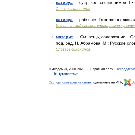
патисуа
— сущ., кол во синонимов: 1 •
2
Словарь синонимов
патисуа
— patissoie. Тяжелая шелкова
3
Исторический словарь галлицизмов русског
материя
— См. вещь, содержание... С
4
под. ред. Н. Абрамова, М.: Русские сл
Словарь синонимов
© Академик, 2000-2026
Обратная связь:
Техподдерж
👣 Путешествия
Экспорт словарей на сайты
, сделанные на PHP,
Jo