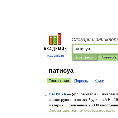
Словари и энциклоп
academic.ru
Толкования
Переводы
патисуа
Толкование
Перевод
Книги
ПАТИСУА
— (фр. panissoie). Тяжелая 
1
состав русского языка. Чудинов А.Н., 
материя. Объяснение 25000 иностранн
Словарь иностранных слов русского языка