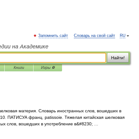
Запомнить сайт
Словарь на свой сайт
RU
едии на Академике
Найти!
Книги
Игры ⚽
шелковая материя. Словарь иностранных слов, вошедших в
1910. ПАТИСУА франц. patissoie. Тяжелая китайская шелковая
ых слов, вошедших в употребление в&#8230; …